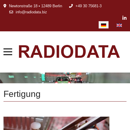
Newtonstraße 18 • 12489 Berlin
+49 30 75681-3
info@radiodata.biz
Sprache auswählen
Fertigung