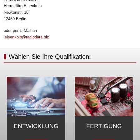
Herrn Jörg Eisenkolb
Newtonstr. 18
12489 Berlin
oder per E-Mail an
jeisenkolb@radiodata.biz
Wählen Sie Ihre Qualifikation:
MARKETING &
IGUNG
SERV
VERTRIEB