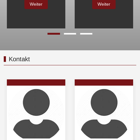
iter
Weit
Weiter
Kontakt