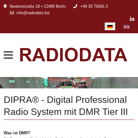
Newtonstraße 18 • 12489 Berlin
+49 30 75681-3
info@radiodata.biz
Sprache auswählen
DIPRA® - Digital Professional
Radio System mit DMR Tier III
Was ist DMR?