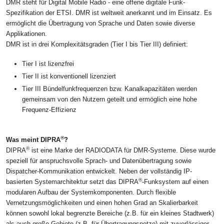
DMR steht für Digital Mobile Radio - eine offene digitale Funk-
Spezifikation der ETSI. DMR ist weltweit anerkannt und im Einsatz. Es
ermöglicht die Übertragung von Sprache und Daten sowie diverse
Applikationen.
DMR ist in drei Komplexitätsgraden (Tier I bis Tier III) definiert:
Tier I ist lizenzfrei
Tier II ist konventionell lizenziert
Tier III Bündelfunkfrequenzen bzw. Kanalkapazitäten werden
gemeinsam von den Nutzern geteilt und ermöglich eine hohe
Frequenz-Effizienz
®
Was meint DIPRA
?
®
DIPRA
ist eine Marke der RADIODATA für DMR-Systeme. Diese wurde
speziell für anspruchsvolle Sprach- und Datenübertragung sowie
Dispatcher-Kommunikation entwickelt. Neben der vollständig IP-
®
basierten Systemarchitektur setzt das DIPRA
-Funksystem auf einen
modularen Aufbau der Systemkomponenten. Durch flexible
Vernetzungsmöglichkeiten und einen hohen Grad an Skalierbarkeit
können sowohl lokal begrenzte Bereiche (z.B. für ein kleines Stadtwerk)
als auch große Gebiete (z.B. für Übertragungsnetze) mit zuverlässiger